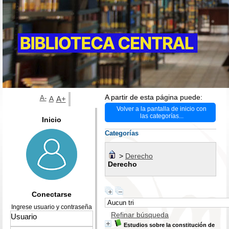
A partir de esta página puede:
A-
A
A+
Volver a la pantalla de inicio con
las categorías...
Inicio
Categorías
>
Derecho
Derecho
Conectarse
Ingrese usuario y contraseña
Refinar búsqueda
Estudios sobre la constitución de