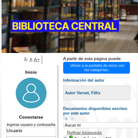
A partir de esta página puede:
A-
A
A+
Volver a la pantalla de inicio con
las categorías...
Inicio
Información del autor
Autor Vernet, Félix
Documentos disponibles escritos
por este autor
Conectarse
Ingrese usuario y contraseña
Refinar búsqueda