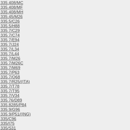
335.408/MC
335.408/MF
335.408/MH
335.45/M26
335.5/C26
335.5/H88
335.7/C29
335.7/C74
335.7/E94
335.7/J24
335.7/L34
335.7/L44
335.7/M26
335.7/M26C
335.7/M69
335.7/P63
335.7/Q68
335.7/R25/(ITA)
335.7/T78
335.7/T95
335.7/V34
335.76/D89
335.8285/P84
335.9/G96
335.9/P51/(ING)
335/C96
335/I75
335/S31