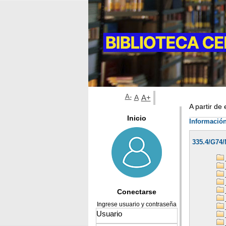
A-
A
A+
A partir de
Inicio
Información
335.4/G74/
Conectarse
Ingrese usuario y contraseña