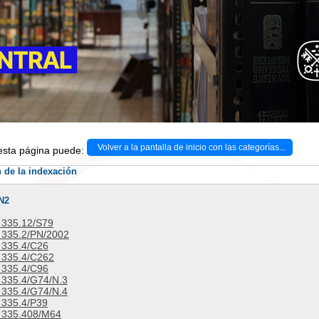
Volver a la pantalla de inicio con las categorías...
 esta página puede:
 de la indexación
N2
335.12/S79
335.2/PN/2002
335.4/C26
335.4/C262
335.4/C96
335.4/G74/N.3
335.4/G74/N.4
335.4/P39
335.408/M64