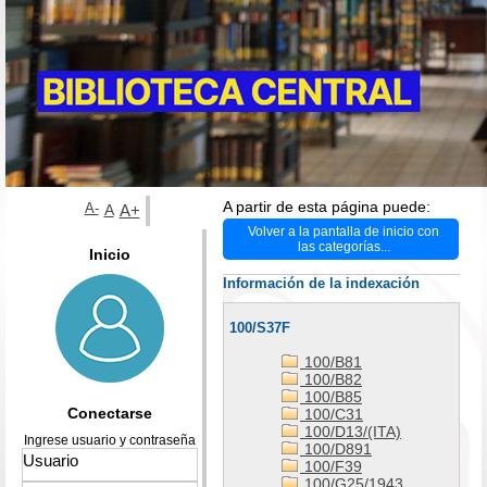
A partir de esta página puede:
A-
A
A+
Volver a la pantalla de inicio con
las categorías...
Inicio
Información de la indexación
100/S37F
100/B81
100/B82
100/B85
Conectarse
100/C31
100/D13/(ITA)
Ingrese usuario y contraseña
100/D891
100/F39
100/G25/1943