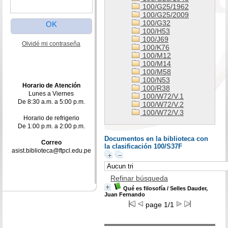
100/G25/1962
100/G25/2009
100/G32
100/H53
100/J69
Olvidé mi contraseña
100/K76
100/M12
100/M14
100/M58
100/N53
Horario de Atención
100/R38
Lunes a Viernes
100/W72/V.1
De 8:30 a.m. a 5:00 p.m.
100/W72/V.2
100/W72/V.3
Horario de refrigerio
De 1:00 p.m. a 2:00 p.m.
Documentos en la biblioteca con
Correo
la clasificación 100/S37F
asist.biblioteca@ftpcl.edu.pe
Refinar búsqueda
Qué es filosofía
/ Selles Dauder,
Juan Fernando
page 1/1