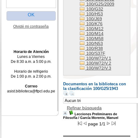
100/G25/2009
100/G32
100/H53
100/J69
100/K76
Olvidé mi contraseña
100/M12
100/M14
100/M58
100/N53
100/R38
Horario de Atención
100/S37F
Lunes a Viernes
100/W72/V.1
De 8:30 a.m. a 5:00 p.m.
100/W72/V.2
100/W72/V.3
Horario de refrigerio
De 1:00 p.m. a 2:00 p.m.
Documentos en la biblioteca con
Correo
la clasificación 100/G25/1943
asist.biblioteca@ftpcl.edu.pe
Refinar búsqueda
Lecciones Preliminares de
Filosofía
/ García Morente, Manuel
page 1/1