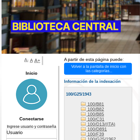
A partir de esta página puede:
A-
A
A+
Volver a la pantalla de inicio con
las categorías...
Inicio
Información de la indexación
100/G25/1943
100/B81
100/B82
100/B85
Conectarse
100/C31
100/D13/(ITA)
Ingrese usuario y contraseña
100/D891
100/F39
100/G25/1962