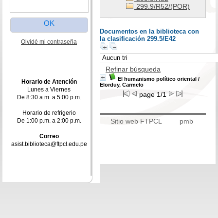
299.9/R52/(POR)
Documentos en la biblioteca con
la clasificación 299.5/E42
Olvidé mi contraseña
Refinar búsqueda
El humanismo político oriental
/
Horario de Atención
Elorduy, Carmelo
Lunes a Viernes
page 1/1
De 8:30 a.m. a 5:00 p.m.
Horario de refrigerio
De 1:00 p.m. a 2:00 p.m.
Sitio web FTPCL
pmb
Correo
asist.biblioteca@ftpcl.edu.pe