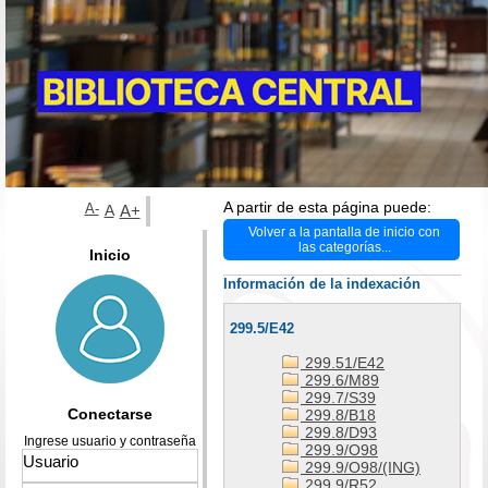
A partir de esta página puede:
A-
A
A+
Volver a la pantalla de inicio con
las categorías...
Inicio
Información de la indexación
299.5/E42
299.51/E42
299.6/M89
299.7/S39
Conectarse
299.8/B18
299.8/D93
Ingrese usuario y contraseña
299.9/O98
299.9/O98/(ING)
299.9/R52