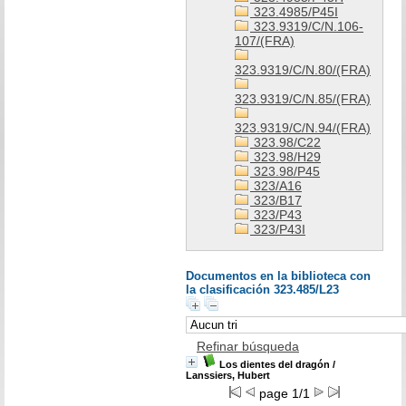
323.4985/P45I
323.9319/C/N.106-
107/(FRA)
323.9319/C/N.80/(FRA)
323.9319/C/N.85/(FRA)
323.9319/C/N.94/(FRA)
323.98/C22
323.98/H29
323.98/P45
323/A16
323/B17
323/P43
323/P43I
Documentos en la biblioteca con
la clasificación 323.485/L23
Refinar búsqueda
Los dientes del dragón
/
Lanssiers, Hubert
page 1/1