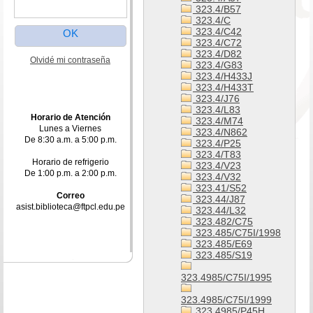
323.4/B57
323.4/C
323.4/C42
323.4/C72
323.4/D82
Olvidé mi contraseña
323.4/G83
323.4/H433J
323.4/H433T
323.4/J76
323.4/L83
Horario de Atención
323.4/M74
Lunes a Viernes
323.4/N862
De 8:30 a.m. a 5:00 p.m.
323.4/P25
323.4/T83
Horario de refrigerio
323.4/V23
De 1:00 p.m. a 2:00 p.m.
323.4/V32
323.41/S52
Correo
323.44/J87
asist.biblioteca@ftpcl.edu.pe
323.44/L32
323.482/C75
323.485/C75I/1998
323.485/E69
323.485/S19
323.4985/C75I/1995
323.4985/C75I/1999
323.4985/P45H