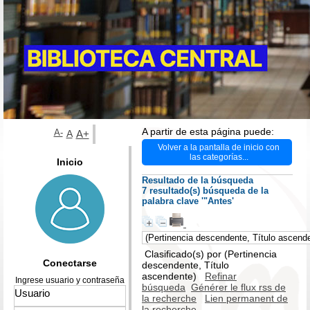
A partir de esta página puede:
A-
A
A+
Volver a la pantalla de inicio con
las categorías...
Inicio
Resultado de la búsqueda
7 resultado(s) búsqueda de la
palabra clave '"Antes'
Clasificado(s) por
(Pertinencia
Conectarse
descendente, Título
ascendente)
Refinar
Ingrese usuario y contraseña
búsqueda
Générer le flux rss de
la recherche
Lien permanent de
la recherche