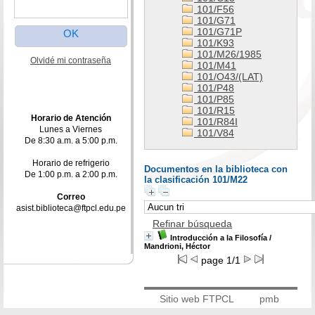
101/F56
101/G71
101/G71P
101/K93
101/M26/1985
Olvidé mi contraseña
101/M41
101/O43/(LAT)
101/P48
101/P85
101/R15
Horario de Atención
101/R84I
Lunes a Viernes
101/V84
De 8:30 a.m. a 5:00 p.m.
Horario de refrigerio
Documentos en la biblioteca con
De 1:00 p.m. a 2:00 p.m.
la clasificación 101/M22
Correo
asist.biblioteca@ftpcl.edu.pe
Refinar búsqueda
Introducción a la Filosofía
/
Mandrioni, Héctor
page 1/1
Sitio web FTPCL
pmb