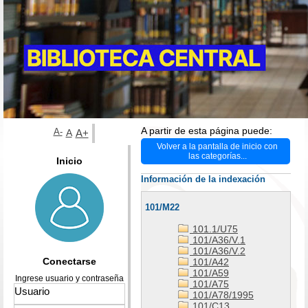
A partir de esta página puede:
A-
A
A+
Volver a la pantalla de inicio con
las categorías...
Inicio
Información de la indexación
101/M22
101.1/U75
101/A36/V.1
101/A36/V.2
Conectarse
101/A42
101/A59
Ingrese usuario y contraseña
101/A75
101/A78/1995
101/C13