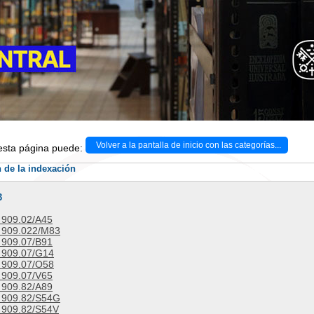
Volver a la pantalla de inicio con las categorías...
 esta página puede:
 de la indexación
3
909.02/A45
909.022/M83
909.07/B91
909.07/G14
909.07/O58
909.07/V65
909.82/A89
909.82/S54G
909.82/S54V