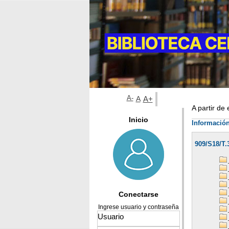
A-
A
A+
A partir de
Inicio
Información
909/S18/T.
Conectarse
Ingrese usuario y contraseña