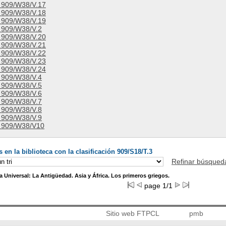
909/W38/V.17
909/W38/V.18
909/W38/V.19
909/W38/V.2
909/W38/V.20
909/W38/V.21
909/W38/V.22
909/W38/V.23
909/W38/V.24
909/W38/V.4
909/W38/V.5
909/W38/V.6
909/W38/V.7
909/W38/V.8
909/W38/V.9
909/W38/V10
en la biblioteca con la clasificación 909/S18/T.3
Refinar búsqued
ia Universal: La Antigüedad. Asia y África. Los primeros griegos.
page 1/1
Sitio web FTPCL
pmb