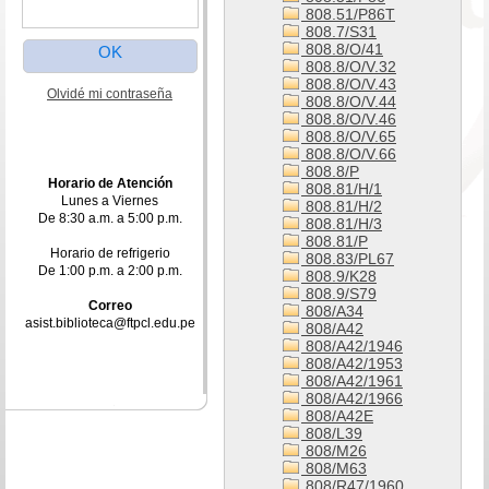
808.51/P86T
808.7/S31
808.8/O/41
808.8/O/V.32
808.8/O/V.43
Olvidé mi contraseña
808.8/O/V.44
808.8/O/V.46
808.8/O/V.65
808.8/O/V.66
808.8/P
Horario de Atención
808.81/H/1
Lunes a Viernes
808.81/H/2
De 8:30 a.m. a 5:00 p.m.
808.81/H/3
808.81/P
Horario de refrigerio
808.83/PL67
De 1:00 p.m. a 2:00 p.m.
808.9/K28
808.9/S79
Correo
808/A34
asist.biblioteca@ftpcl.edu.pe
808/A42
808/A42/1946
808/A42/1953
808/A42/1961
808/A42/1966
808/A42E
808/L39
808/M26
808/M63
808/R47/1960