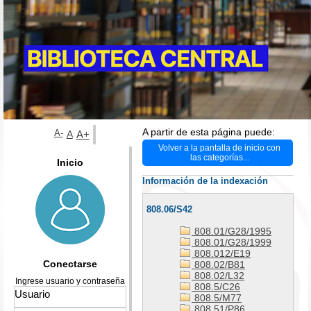
A partir de esta página puede:
A-
A
A+
Volver a la pantalla de inicio con
las categorías...
Inicio
Información de la indexación
808.06/S42
808.01/G28/1995
808.01/G28/1999
808.012/E19
Conectarse
808.02/B81
808.02/L32
Ingrese usuario y contraseña
808.5/C26
808.5/M77
808.51/P86