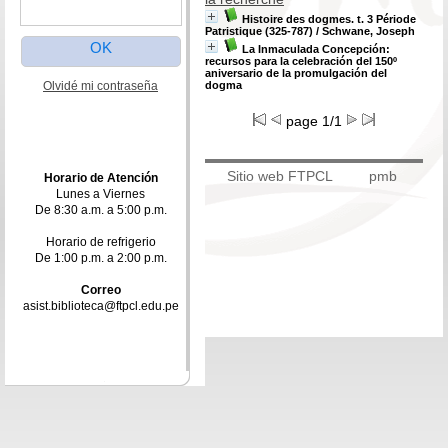
Histoire des dogmes. t. 3 Période
Patristique (325-787)
/ Schwane, Joseph
La Inmaculada Concepción:
recursos para la celebración del 150º
aniversario de la promulgación del
Olvidé mi contraseña
dogma
page 1/1
Sitio web FTPCL
pmb
Horario de Atención
Lunes a Viernes
De 8:30 a.m. a 5:00 p.m.
Horario de refrigerio
De 1:00 p.m. a 2:00 p.m.
Correo
asist.biblioteca@ftpcl.edu.pe