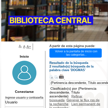
A partir de esta página puede:
A-
A
A+
Volver a la pantalla de inicio con
las categorías...
Inicio
Resultado de la búsqueda
2 resultado(s) búsqueda de la
palabra clave 'DOGMAS'
Clasificado(s) por
(Pertinencia
Conectarse
descendente, Título
ascendente)
Refinar
Ingrese usuario y contraseña
búsqueda
Générer le flux rss de
la recherche
Lien permanent de
la recherche