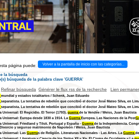
Volver a la pantalla de inicio con las categorías...
 esta página puede:
de la búsqueda
o(s) búsqueda de la palabra clave 'GUERRA'
Refinar búsqueda
Générer le flux rss de la recherche
Lien permanen
a
mundial y estados totalitarios
/ Schenk, Juan Eduardo
a
separatista. La tentativa de rebelión que concibió el doctor José Mateo Silva, en Lim
a
separatista. La tentativa de rebelión que concibió el doctor José Mateo Silva, en Lim
a Universal: El Regicidio. El Terror (1793).
guerra
de la Vendée
/ Weiss, Juan Bautista
ia Universal: Europa desde 1830 a 1914. La
Guerra
Europea. Las Naciones de la Post
G
a Universal: Friedland y Tilsit. Portugal y España -
Guerra
de la Independencia. Congr
Divorcio y segunso matrimonio de Napoleón
/ Weiss, Juan Bautista
ia Universal: Las
Guerra
s de Religión. Literaturas Nacionales - Las Artes. La
Guerra
de
a Universal: Literatura y Ciencia de los Siglos XII y Xiv. El Cisma de Occidente y La
gu