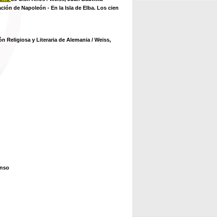
ción de Napoleón - En la Isla de Elba. Los cien
ón Religiosa y Literaria de Alemania
/ Weiss,
onso