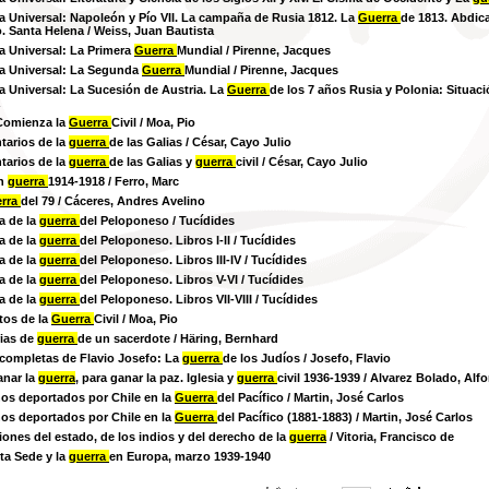
ia Universal: Napoleón y Pío VII. La campaña de Rusia 1812. La
Guerra
de 1813. Abdica
o. Santa Helena
/ Weiss, Juan Bautista
ia Universal: La Primera
Guerra
Mundial
/ Pirenne, Jacques
ia Universal: La Segunda
Guerra
Mundial
/ Pirenne, Jacques
ia Universal: La Sucesión de Austria. La
Guerra
de los 7 años Rusia y Polonia: Situaci
Comienza la
Guerra
Civil
/ Moa, Pio
arios de la
guerra
de las Galias
/ César, Cayo Julio
arios de la
guerra
de las Galias y
guerra
civil
/ César, Cayo Julio
an
guerra
1914-1918
/ Ferro, Marc
rra
del 79
/ Cáceres, Andres Avelino
a de la
guerra
del Peloponeso
/ Tucídides
a de la
guerra
del Peloponeso. Libros I-II
/ Tucídides
a de la
guerra
del Peloponeso. Libros III-IV
/ Tucídides
a de la
guerra
del Peloponeso. Libros V-VI
/ Tucídides
a de la
guerra
del Peloponeso. Libros VII-VIII
/ Tucídides
tos de la
Guerra
Civil
/ Moa, Pio
ias de
guerra
de un sacerdote
/ Häring, Bernhard
completas de Flavio Josefo: La
guerra
de los Judíos
/ Josefo, Flavio
anar la
guerra
, para ganar la paz. Iglesia y
guerra
civil 1936-1939
/ Alvarez Bolado, Alf
os deportados por Chile en la
Guerra
del Pacífico
/ Martin, José Carlos
os deportados por Chile en la
Guerra
del Pacífico (1881-1883)
/ Martin, José Carlos
iones del estado, de los indios y del derecho de la
guerra
/ Vitoria, Francisco de
ta Sede y la
guerra
en Europa, marzo 1939-1940