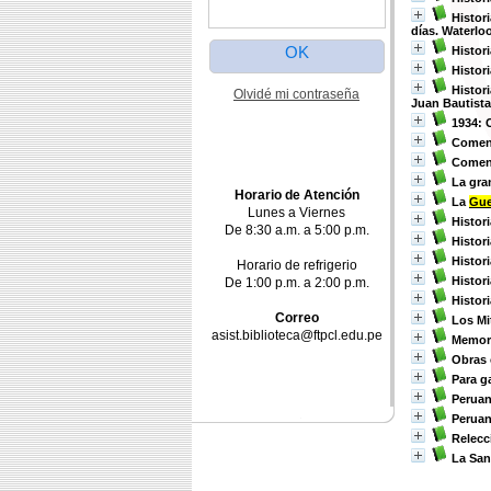
Histor
días. Waterlo
Histor
Histor
Histor
Olvidé mi contraseña
Juan Bautista
1934: 
Coment
Coment
La gr
Horario de Atención
La
Gue
Lunes a Viernes
Histori
De 8:30 a.m. a 5:00 p.m.
Histori
Histori
Horario de refrigerio
Histori
De 1:00 p.m. a 2:00 p.m.
Histori
Correo
Los Mi
asist.biblioteca@ftpcl.edu.pe
Memor
Obras 
Para g
Peruan
Peruan
Relecc
La San