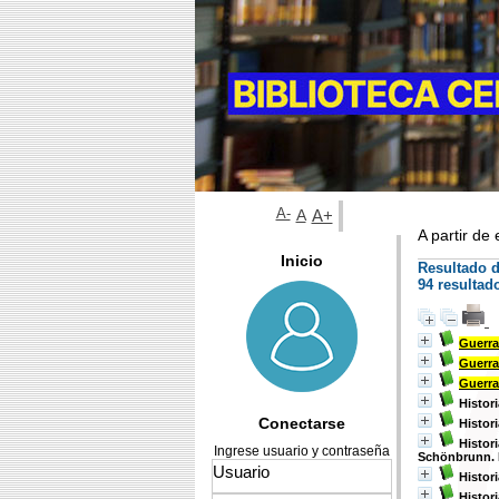
A-
A
A+
A partir de
Inicio
Resultado 
94 resultad
Guerr
Guerr
Guerr
Histori
Conectarse
Histor
Histori
Ingrese usuario y contraseña
Schönbrunn. 
Histor
Histori