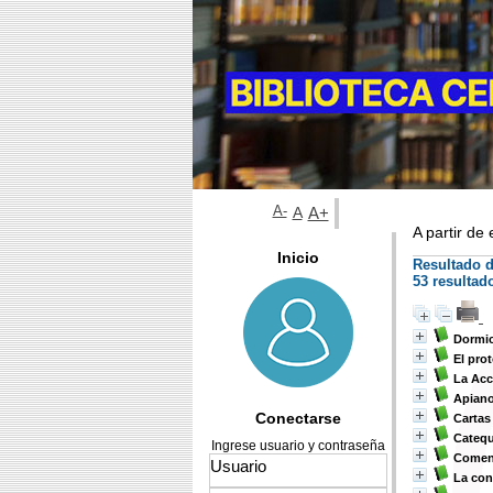
A-
A
A+
A partir de
Inicio
Resultado 
53 resultad
Dormic
El pro
La Acc
Apiano
Conectarse
Cartas
Cateque
Ingrese usuario y contraseña
Coment
La con