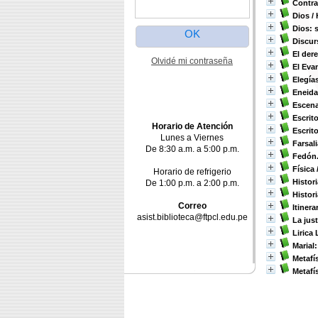
Contra
Dios
/ 
Dios: 
Discur
El dere
Olvidé mi contraseña
El Evan
Elegía
Eneida
Escena
Escrit
Horario de Atención
Escrit
Lunes a Viernes
Farsali
De 8:30 a.m. a 5:00 p.m.
Fedón.
Física
Horario de refrigerio
Histor
De 1:00 p.m. a 2:00 p.m.
Histori
Correo
Itinera
asist.biblioteca@ftpcl.edu.pe
La jus
Lirica
Marial:
Metafí
Metafí