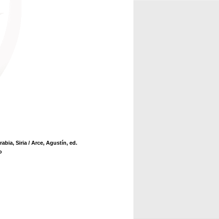
abia, Siria
/ Arce, Agustín, ed.
o