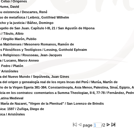
 Celso
/ Orígenes
Hume, David
su existencia
/ Descartes, René
so de metafísica
/ Leibniz, Gottfried Wilhelm
cho y la justicia
/ Báñez, Domingo
gelio de San Juan. Capítulo I-III, 21
/ San Agustín de Hipona
s
/ Tibulo, Albio
/ Virgilio Marón, Publio
s Matritenses
/ Mesonero Romanos, Ramón de
os Filosóficos y Teológicos
/ Lessing, Gotthold Ephraim
os Religiosos
/ Rousseau, Jean-Jacques
a
/ Lucano, Marco Anneo
 Fedro
/ Platón
/ Aristóteles
ia del Nuevo Mundo
/ Sepúlveda, Juan Gines
a del origen y genealogía real de los reyes Incas del Perú
/ Murúa, Martín de
rio de la Virgen Egeria 381-384. Constantinopla, Asia Menor, Palestina, Sinaí, Egipto, Ar
ticia en los contratos: comentarios a Summa Theologiae, II-II, 77-78
/ Fernández, Pedr
 Latina Medieval
 María de Nazaret, "Virgen de la Plenitud"
/ San Lorenzo de Brindis
sica: 1597
/ Zuñiga, Diego de
sica
/ Aristóteles
page
/2