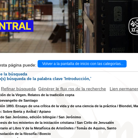
Volver a la pantalla de inicio con las categorías...
 esta página puede:
de la búsqueda
o(s) búsqueda de la palabra clave 'Introducción,'
Refinar búsqueda
Générer le flux rss de la recherche
Lien permanen
ión de la Virgen. Relatos de la tradición copta
toevangelio de Santiago
ión 1893. Ensayo de una crítica de la vida y de una ciencia de la práctica
/ Blondel, Ma
: Sobre Iberia y Aníbal
/ Apiano
 de San Jerónimo, edición bilingüe
/ San Jerónimo
sis de los misterios de la iniciación cristiana
/ San Cirilo de Jerusalén
ario al Libro V de la Metafísica de Aristóteles
/ Tomás de Aquino, Santo
solación de la filosofía
/ Boecio