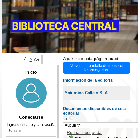
A partir de esta página puede:
A-
A
A+
Volver a la pantalla de inicio con
las categorías...
Inicio
Información de la editorial
Saturnino Callejo S. A.
Documentos disponibles de esta
editorial
Conectarse
Ingrese usuario y contraseña
Refinar búsqueda