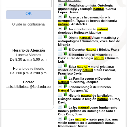
Metafísica tomista. Ontología,
gnoseología y teología
natural
/ García
López, Jesús
Acerca de la generación y la
corrupción. Tratados breves de historia
Olvidé mi contraseña
natural
/ Aristóteles
An introduction to
natural
theology
/ Holloway, Maurice
Direito
natural
.
Visao metafisica y
antropológica
/ Guimaraes, Ylves José de
Miranda
El Derecho
Natural
/ Böckle, Franz
Horario de Atención
Lunes a Viernes
El hombre ante el misterio de
Dios: curso de teología
natural
/ Romera,
De 8:30 a.m. a 5:00 p.m.
Luis
Etica
natural
y moral cristiana:
Horario de refrigerio
validez de la ley
natural
/ Ruíz Pascual,
De 1:00 p.m. a 2:00 p.m.
Francisco Javier
La Familia según el Derecho
Correo
Natural
/ Leclercq, Jacques
asist.biblioteca@ftpcl.edu.pe
Fenomenología del Derecho
Natural
/ Luypen, W.
Historia
natural
de la religion.
Diálogos sobre la religión
natural
/ Hume,
David
La ley
natural
como fundamento
moral y jurídico en Domingo de Soto
/
Cruz Cruz, Juan
Ley
natural
y razón práctica: una
visión tomista de la autonomía moral
/
Rhonheimer, Martin