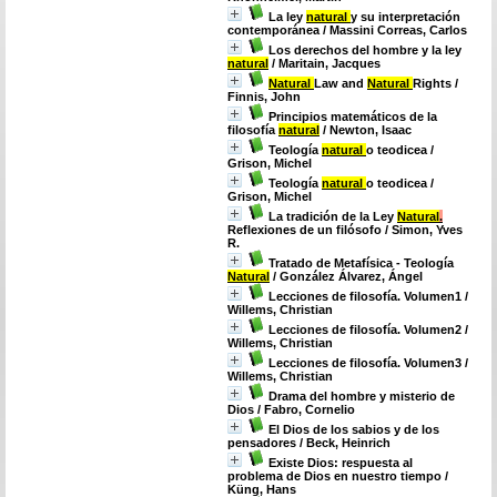
La ley
natural
y su interpretación
contemporánea
/ Massini Correas, Carlos
Los derechos del hombre y la ley
natural
/ Maritain, Jacques
Natural
Law and
Natural
Rights
/
Finnis, John
Principios matemáticos de la
filosofía
natural
/ Newton, Isaac
Teología
natural
o teodicea
/
Grison, Michel
Teología
natural
o teodicea
/
Grison, Michel
La tradición de la Ley
Natural
.
Reflexiones de un filósofo
/ Simon, Yves
R.
Tratado de Metafísica - Teología
Natural
/ González Álvarez, Ángel
Lecciones de filosofía. Volumen1
/
Willems, Christian
Lecciones de filosofía. Volumen2
/
Willems, Christian
Lecciones de filosofía. Volumen3
/
Willems, Christian
Drama del hombre y misterio de
Dios
/ Fabro, Cornelio
El Dios de los sabios y de los
pensadores
/ Beck, Heinrich
Existe Dios: respuesta al
problema de Dios en nuestro tiempo
/
Küng, Hans