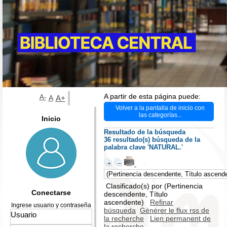
A partir de esta página puede:
A-
A
A+
Volver a la pantalla de inicio con
las categorías...
Inicio
Resultado de la búsqueda
36 resultado(s) búsqueda de la
palabra clave 'NATURAL.'
Clasificado(s) por
(Pertinencia
Conectarse
descendente, Título
ascendente)
Refinar
Ingrese usuario y contraseña
búsqueda
Générer le flux rss de
la recherche
Lien permanent de
la recherche