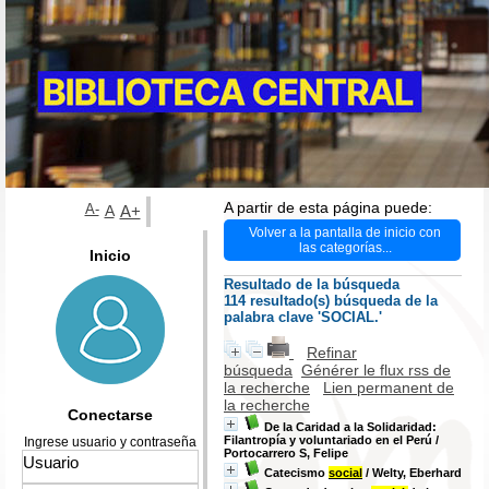
A partir de esta página puede:
A-
A
A+
Volver a la pantalla de inicio con
las categorías...
Inicio
Resultado de la búsqueda
114 resultado(s) búsqueda de la
palabra clave 'SOCIAL.'
Refinar
búsqueda
Générer le flux rss de
la recherche
Lien permanent de
la recherche
Conectarse
De la Caridad a la Solidaridad:
Filantropía y voluntariado en el Perú
/
Ingrese usuario y contraseña
Portocarrero S, Felipe
Catecismo
social
/ Welty, Eberhard