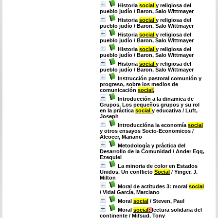
Historia
social
y religiosa del
pueblo judío
/ Baron, Salo Wittmayer
Historia
social
y religiosa del
pueblo judío
/ Baron, Salo Wittmayer
Historia
social
y religiosa del
pueblo judío
/ Baron, Salo Wittmayer
Historia
social
y religiosa del
pueblo judío
/ Baron, Salo Wittmayer
Historia
social
y religiosa del
pueblo judío
/ Baron, Salo Wittmayer
Instrucción pastoral comunión y
progreso, sobre los medios de
comunicación
social
.
Introducción a la dinamica de
Grupos. Los pequeños grupos y su rol
en la práctica
social
y educativa
/ Luft,
Joseph
Introduccióna la economía
social
y otros ensayos Socio-Economicos
/
Alcocer, Mariano
Metodología y práctica del
Desarrollo de la Comunidad
/ Ander Egg,
Ezequiel
La minoria de color en Estados
Unidos. Un conflicto
Social
/ Yinger, J.
Milton
Moral de actitudes 3: moral
social
/ Vidal García, Marciano
Moral
social
/ Steven, Paul
Moral
social
:
lectura solidaria del
continente
/ Mifsud, Tony