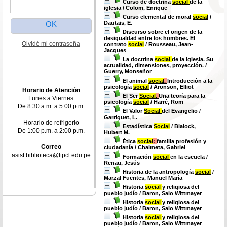
Curso de doctrina
social
de la
iglesia
/ Colom, Enrique
Curso elemental de moral
social
/
Dautais, E.
Discurso sobre el origen de la
desigualdad entre los hombres. El
Olvidé mi contraseña
contrato
social
/ Rousseau, Jean-
Jacques
La doctrina
social
de la iglesia. Su
actualidad, dimensiones, proyección.
/
Guerry, Monseñor
El animal
social
.
Introducción a la
psicología
social
/ Aronson, Elliot
Horario de Atención
El Ser
Social
.
Una teoría para la
Lunes a Viernes
psicología
social
/ Harré, Rom
De 8:30 a.m. a 5:00 p.m.
El Valor
Social
del Evangelio
/
Garriguet, L.
Horario de refrigerio
Estadística
Social
/ Blalock,
De 1:00 p.m. a 2:00 p.m.
Hubert M.
Ética
social
:
familia profesión y
Correo
ciudadanía
/ Chalmeta, Gabriel
asist.biblioteca@ftpcl.edu.pe
Formación
social
en la escuela
/
Renau, Jesús
Historia de la antropología
social
/
Marzal Fuentes, Manuel María
Historia
social
y religiosa del
pueblo judío
/ Baron, Salo Wittmayer
Historia
social
y religiosa del
pueblo judío
/ Baron, Salo Wittmayer
Historia
social
y religiosa del
pueblo judío
/ Baron, Salo Wittmayer